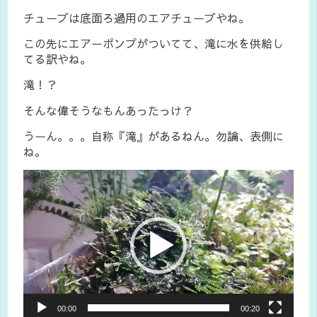
チューブは底面ろ過用のエアチューブやね。
この先にエアーポンプがついてて、滝に水を供給し
てる訳やね。
滝！？
そんな偉そうなもんあったっけ？
うーん。。。自称『滝』があるねん。勿論、表側に
ね。
動
画
プ
レ
ー
ヤ
ー
00:00
00:20