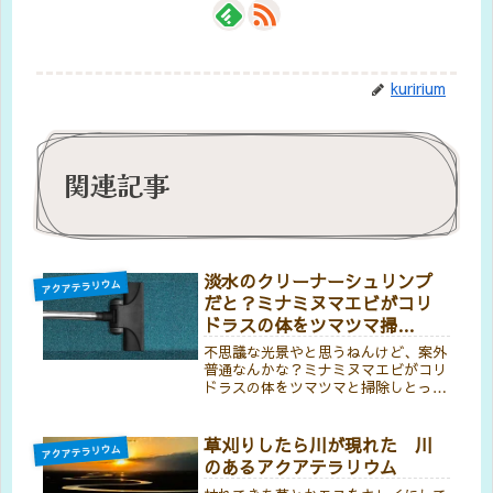
kuririum
関連記事
淡水のクリーナーシュリンプ
アクアテラリウム
だと？ミナミヌマエビがコリ
ドラスの体をツマツマ掃
除！？
不思議な光景やと思うねんけど、案外
普通なんかな？ミナミヌマエビがコリ
ドラスの体をツマツマと掃除しとって
ん。クリーナーシュリンプって海のエ
ビだけちゃうん？淡水にクリーナーシ
ュリンプおるって聞いたことないで。
草刈りしたら川が現れた 川
アクアテラリウム
ん？あぁクリーナーシュリンプって、
のあるアクアテラリウム
魚...