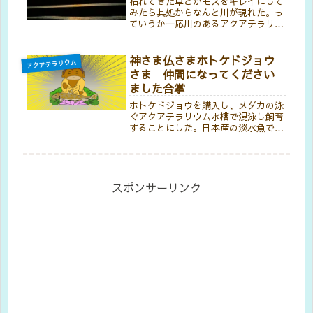
枯れてきた草とかモスをキレイにして
みたら其処からなんと川が現れた。っ
ていうか一応川のあるアクアテラリウ
ムがコンセプトで始めたんやから当た
り前のハズやねんけど、なんか妙に新
鮮な感じがしたんやわ。人が見たら何
神さま仏さまホトケドジョウ
アクアテラリウム
処に川があるねん？溝にしか見えへん
さま 仲間になってください
っ...
ました合掌
ホトケドジョウを購入し、メダカの泳
ぐアクアテラリウム水槽で混泳し飼育
することにした。日本産の淡水魚で生
息域もメダカと同じような環境なの
で、問題はなさそう。ホトケドジョウ
の飼育は初めてだけど、それほど難し
い種類ではないので、是非長生きして
もらいたい。でも飛び出しは怖い。
スポンサーリンク