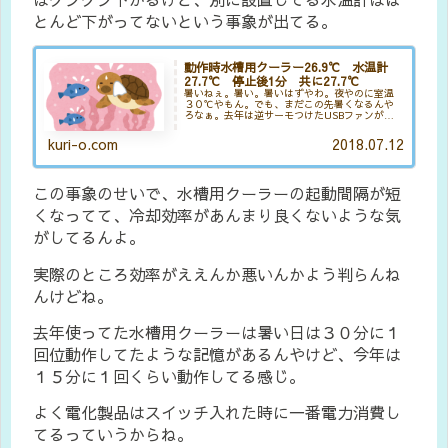
とんど下がってないという事象が出てる。
動作時水槽用クーラー26.9℃ 水温計
27.7℃ 停止後1分 共に27.7℃
暑いねぇ。暑い。暑いはずやわ。夜やのに室温
３０℃やもん。でも、まだこの先暑くなるんや
ろなぁ。去年は逆サーモつけたUSBファンがほ
ぼ一晩回ったりする日結構あったけど、今年は
はまだUSBファン回ってないからなぁ。暑さ本
kuri-o.com
2018.07.12
番はこれからなんやね。嫌や...
この事象のせいで、水槽用クーラーの起動間隔が短
くなってて、冷却効率があんまり良くないような気
がしてるんよ。
実際のところ効率がええんか悪いんかよう判らんね
んけどね。
去年使ってた水槽用クーラーは暑い日は３０分に１
回位動作してたような記憶があるんやけど、今年は
１５分に１回くらい動作してる感じ。
よく電化製品はスイッチ入れた時に一番電力消費し
てるっていうからね。