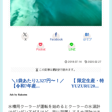
X
Facebook
はてブ
Pocket
LINE
2018.07.14
2020.02.27
この記事は
約2分
で読めます。
水槽用クーラーが運転を始めるとクーラーの水温計
はグングン下がるけど、別に設置してる水温計はほ