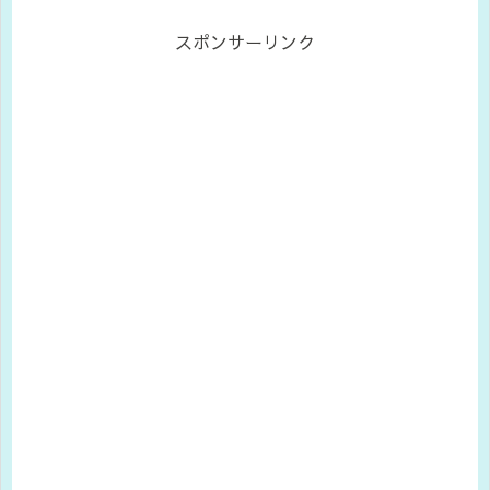
目に一生懸命に働いてるんやろなぁ。
お疲れさんやな。はたらくエビさん♪
は...
スポンサーリンク