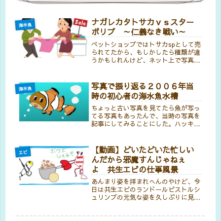
ナガレカタトサカｖｓスター
海水魚
ポリプ ～仁義なき戦い～
ペットショップではトサカspとして売
られてたから、もしかしたら種類が違
うかもしれんけど、ネット上で写真を
見比べる限りナガレカタトサカと思わ
れるサンゴとスターポリプの領土紛争
が激しさを増してる感じ。というて
写真で振り返る２００６年当
海水魚
も、どうやらスターポリプのほうがか
時の初心者の海水魚水槽
な...
ちょっと古い写真を見てたら魚が写っ
てる写真もあったんで、当時の写真を
記事にしてみることにした。ハッキリ
した記憶がないんやけど、この２００
６年っていうのがたぶんkuriが海水魚
水槽をやり始めた頃なんやと思うねん
【動画】どいたどいた忙しい
エビ
なぁ。いちばん下のこどもが当時3...
んだから邪魔すんじゃねぇ
よ 共生エビの仕事風景
あんまり姿を拝まれへんのやけど、今
日は共生エビのランドールピストルシ
ュリンプの元気な姿を久しぶりに見る
ことができたわ。実際の所何をやって
るんかはよく分からんのやけど、真面