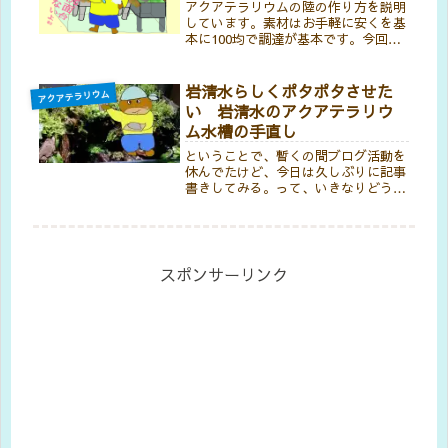
アクアテラリウムの陸の作り方を説明
しています。素材はお手軽に安くを基
本に100均で調達が基本です。今回は
より川と滝により自然感を求めて作っ
ています。アクアテラリウムの陸はシ
ンプルな分、作り方も簡単です。です
岩清水らしくポタポタさせた
アクアテラリウム
が、出来上がりは驚きのクオリティー
い 岩清水のアクアテラリウ
です。
ム水槽の手直し
ということで、暫くの間ブログ活動を
休んでたけど、今日は久しぶりに記事
書きしてみる。って、いきなりどうい
うことなんかさっぱり分からん訳です
が、まぁ記事書くっちゅうことやね。
で、左目なんやけどね、どうもパソコ
ンのディスプレーが眩しすぎたんかな
ぁ...
スポンサーリンク