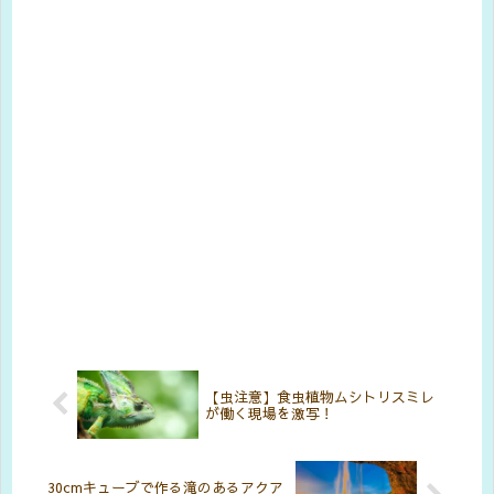
【虫注意】食虫植物ムシトリスミレ
が働く現場を激写！
30cmキューブで作る滝のあるアクア