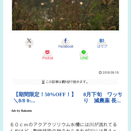
X
Facebook
はてブ
Pocket
LINE
2018.09.19
この記事は
約1分
で読めます。
６０ｃｍのアクアクリリウム水槽には川が流れてる
んやけど、製作技術の拙さからそれが川には見えへ