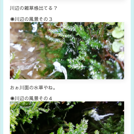
川辺の雑草感出てる？
◉川辺の風景その３
おぉ川面の水草やね。
◉川辺の風景その４