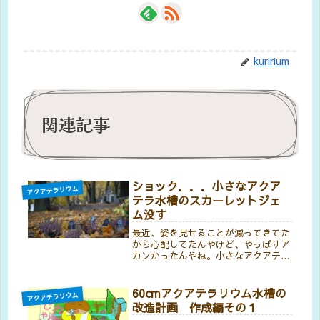
kuririum
関連記事
ショック．．．小さなアクア
アクアテラリウム
テラ水槽のスカーレットジェ
ム没す
最近、姿を見せることが減ってきてた
から心配してたんやけど、やっぱりア
カンかったんやね。小さなアクアテラ
水槽のスカーレットジェムが★になり
ました。姿は見せへんけど、餌の乾燥
アカムシは食べてたみたいやから、も
60cmアクアテラリウム水槽の
アクアテラリウム
しかしたらっていう期待もあったんや
改造計画 作成編その１
け...