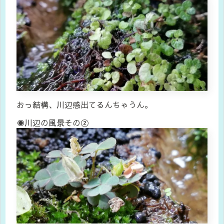
おっ結構、川辺感出てるんちゃうん。
◉川辺の風景その②