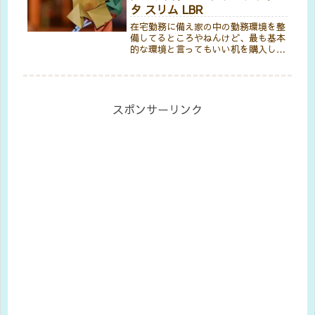
お...
タ スリム LBR
在宅勤務に備え家の中の勤務環境を整
備してるところやねんけど、最も基本
的な環境と言ってもいい机を購入し
た。まぁ机といっても折たたみ式の簡
易なものなんやけど、今までよりは大
幅な環境の改善って言えるやろね。
【コレまでの環境】今まではベッドの
上にち...
スポンサーリンク