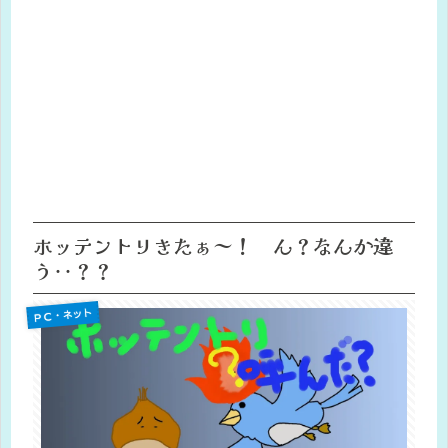
ホッテントリきたぁ～！ ん？なんか違
う‥？？
ＰＣ・ネット