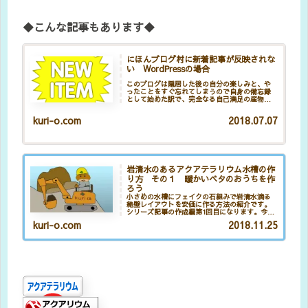
◆こんな記事もあります◆
にほんブログ村に新着記事が反映されな
い WordPressの場合
このブログは隠居した後の自分の楽しみと、や
ったことをすぐ忘れてしまうので自身の備忘録
として始めた訳で、完全なる自己満足の産物な
んやけど、旧館では、以外なことに連日二桁の
方々が見に来てくれてたんよね。いくら自己満
kuri-o.com
2018.07.07
足のために始めたとはいえ、一応...
岩清水のあるアクアテラリウム水槽の作
り方 その１ 暖かいベタのおうちを作
ろう
小さめの水槽にフェイクの石組みで岩清水滴る
絶壁レイアウトを安価に作る方法の紹介です。
シリーズ記事の作成編第1回目になります。今回
は鉢底ネットを使ってベースを作ります。小さ
kuri-o.com
2018.11.25
めの水槽ですが、本物と見紛う石組みの絶壁レ
イアウトに仕上がっていきますのでお楽しみ
に。