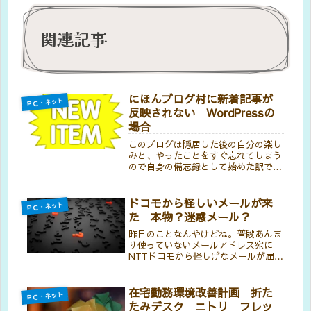
関連記事
にほんブログ村に新着記事が
ＰＣ・ネット
反映されない WordPressの
場合
このブログは隠居した後の自分の楽し
みと、やったことをすぐ忘れてしまう
ので自身の備忘録として始めた訳で、
完全なる自己満足の産物なんやけど、
旧館では、以外なことに連日二桁の
方々が見に来てくれてたんよね。いく
ドコモから怪しいメールが来
ＰＣ・ネット
ら自己満足のために始めたとはいえ、
た 本物？迷惑メール？
一応...
昨日のことなんやけどね。普段あんま
り使っていないメールアドレス宛に
NTTドコモから怪しげなメールが届い
てん。確かにドコモとの契約はあるん
で、メールが来ること自体はおかしく
ないねんけどね。なんか見るからにけ
在宅勤務環境改善計画 折た
ＰＣ・ネット
っこう怪しいねんなぁ。まぁ見てもら
たみデスク ニトリ フレッ