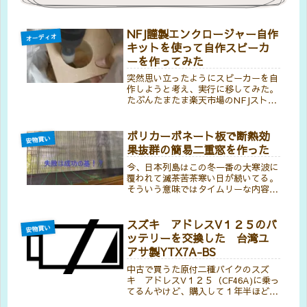
NFJ謹製エンクロージャー自作
オーディオ
キットを使って自作スピーカ
ーを作ってみた
突然思い立ったようにスピーカーを自
作しようと考え、実行に移してみた。
たぶんたまたま楽天市場のNFJストア
というショップに売っていたスピーカ
ー組み立てキットに触発されてしまっ
たんやないかと思う。NFJストア ス
ポリカーボネート板で断熱効
安物買い
ピーカー自作キットNFJ謹製エン...
果抜群の簡易二重窓を作った
今、日本列島はこの冬一番の大寒波に
覆われて滅茶苦茶寒い日が続いてる。
そういう意味ではタイムリーな内容や
けど、ホンマやったら本格的な寒さが
やってくる前に記事にした方が良かっ
たような気がする。実際に作ったのは
スズキ アドレスV１２５のバ
安物買い
11月やしね。でも、なんかねぇ製作
ッテリーを交換した 台湾ユ
過...
アサ製YTX7A-BS
中古で買うた原付二種バイクのスズ
キ アドレスV１２５（CF46A)に乗っ
てるんやけど、購入して１年半ほどが
経ってバッテリーがいよいよ怪しくな