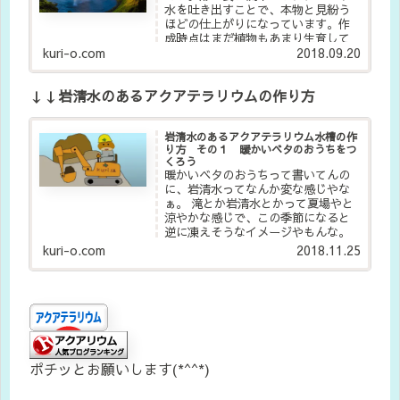
水を吐き出すことで、本物と見紛う
ほどの仕上がりになっています。作
成時点はまだ植物もあまり生育して
kuri-o.com
2018.09.20
いませんが、今では緑に覆われた我
が家の癒やしスポットになっていま
す。
↓↓岩清水のあるアクアテラリウムの作り方
岩清水のあるアクアテラリウム水槽の作
り方 その１ 暖かいベタのおうちをつ
くろう
暖かいベタのおうちって書いてんの
に、岩清水ってなんか変な感じやな
ぁ。 滝とか岩清水とかって夏場やと
涼やかな感じで、この季節になると
逆に凍えそうなイメージやもんな。
アクアテラリウムで暖かそうなイメ
kuri-o.com
2018.11.25
ージと言うとアマゾンの密林を再
現…
ポチッとお願いします(*^^*)