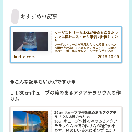
おすすめの記事
ソーダストリーム本体が寿命を迎えたつ
いでに累計コストから単価を計算してみ
た
ソーダストリームが故障したので累計コストか
ら単価を計算してみました。安売りケース買い
のペットボトル炭酸水と比べどちらが安いのか
を比べるためです。ソーダストリーム故障した
kuri-o.com
2018.10.09
ので買い替えるのか元に戻るのかこれは非常に
重要なデータになると思います。まぁ使い方に
よって違うと思いますが参考にはなります。
◆こんな記事もいかがですか◆
↓↓30cmキューブの滝のあるアクアテラリウムの作
り方
30cmキューブで作る滝のあるアクアテ
ラリウム水槽の作り方
30cmキューブ水槽の滝のあるアクア
テラリウム水槽の作り方の紹介記事
です。形の良い流木にポンプにより