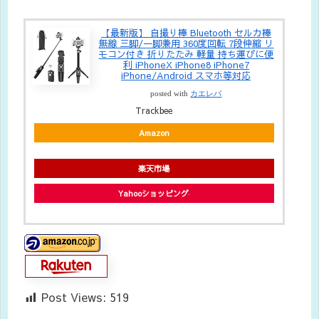
【最新版】 自撮り棒 Bluetooth セルカ棒
無線 三脚/一脚兼用 360度回転 7段伸縮 リ
モコン付き 折りたたみ 軽量 持ち運びに便
利 iPhoneX iPhone8 iPhone7
iPhone/Android スマホ等対応
posted with
カエレバ
Trackbee
Amazon
楽天市場
Yahooショッピング
Post Views:
519