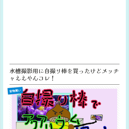
水槽撮影用に自撮り棒を買ったけどメッチ
ャええやんコレ！
安物買い