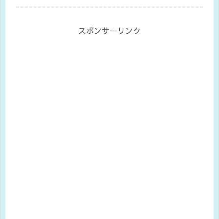
ってきた。バイク買う時にバイク屋さ
んに聞いたら、バッテリーは買い取り
した時のままということやったから...
スポンサーリンク