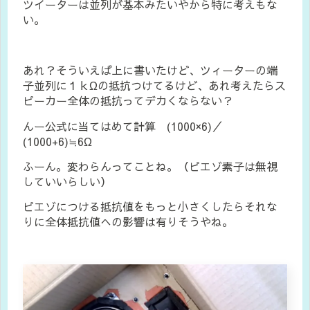
ツイーターは並列が基本みたいやから特に考えもな
い。
あれ？そういえば上に書いたけど、ツィーターの端
子並列に１ｋΩの抵抗つけてるけど、あれ考えたらス
ピーカー全体の抵抗ってデカくならない？
んー公式に当てはめて計算 (1000×6)／
(1000+6)≒6Ω
ふーん。変わらんってことね。（ピエゾ素子は無視
していいらしい）
ピエゾにつける抵抗値をもっと小さくしたらそれな
りに全体抵抗値への影響は有りそうやね。