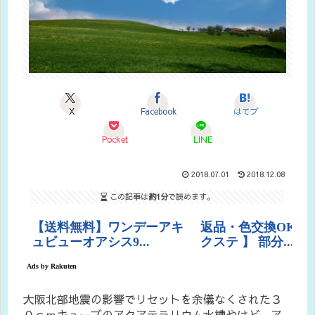
X
Facebook
はてブ
Pocket
LINE
2018.07.01
2018.12.08
この記事は
約1分
で読めます。
大阪北部地震の影響でリセットを余儀なくされた３
０ｃｍキューブのアクアテラリウム水槽やけど、ア