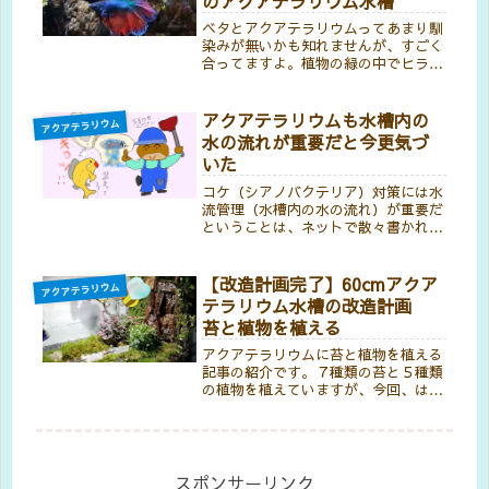
のアクアテラリウム水槽
ベタとアクアテラリウムってあまり馴
染みが無いかも知れませんが、すごく
合ってますよ。植物の緑の中でヒラヒ
ラと優雅に泳ぐ姿が最高です。ベタと
アクアテラリウムは、疲れた心と体を
優しく癒やしてくれる家の中の小さな
アクアテラリウムも水槽内の
アクアテラリウム
泉って感じです。
水の流れが重要だと今更気づ
いた
コケ（シアノバクテリア）対策には水
流管理（水槽内の水の流れ）が重要だ
ということは、ネットで散々書かれて
います。いざコケだらけの水槽を見る
と原因を考える前に掃除して、水替え
して終わりということが多いように思
【改造計画完了】60cmアクア
アクアテラリウム
います。水流改善によりコケ退治した
テラリウム水槽の改造計画
模様を記事にしています。
苔と植物を植える
アクアテラリウムに苔と植物を植える
記事の紹介です。７種類の苔と５種類
の植物を植えていますが、今回、はじ
めてのものも多くあり実験＆挑戦も兼
ねています。アクアテラリウムに苔と
植物は相性により長持ちするものとス
グ枯れるものが分かれるので、選択に
は見極めがが必要です。
スポンサーリンク