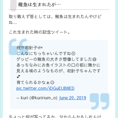
稚魚は生まれたが…
取り敢えず答としては、稚魚は生まれたんやけど
ね…
これ生まれた時の記念ツイート。
祝🎊初針子🐟
こんなにちっちゃいんですね😣
グッピーの稚魚の大きさ想像してました😅
あっちなみにお魚イラストの口の前に微かに
見える埃のようなものが、初針子ちゃんです
💕
育てられるかなぁ😥
pic.twitter.com/iDGuEUB8ED
— kuri (@kuririum_o)
June 20, 2019
ちょっと何が写ってるか、分からんかもしれんけ