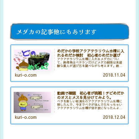
メダカの記事他にもあります
めだかの学校アクアテラリウム水槽に入
れるめだか検討 初心者のめだか選び
アクアテラリウム水槽に入れるメダカについ
て、熱帯魚はベテランだけどメダカ飼育は未経
験な素人が選び方を調べながら考えます。数百
種類に及ぶ中からどのようにして選べば良いの
か？果たしてメダカの学校アクアテラリウム水
kuri-o.com
2018.11.04
槽にぴったりなものを選ぶことが出来るのでし
ょうか？
動画で確認 初心者が挑戦！チビめだか
のオスとメスを見分けてみよう。
ベタを新しい岩清水のアクアテラリウム水槽に
移したんで、今までベタが住んでたちっちゃい
アクアテラリウム水槽が空き家になったんよ
ね。◆関連記事◆夏場は、水槽を空き家にした
らボウフラのちっちゃい奴みたいなんが湧いた
kuri-o.com
2018.12.04
んやけどね。この季節はさすがにそ...