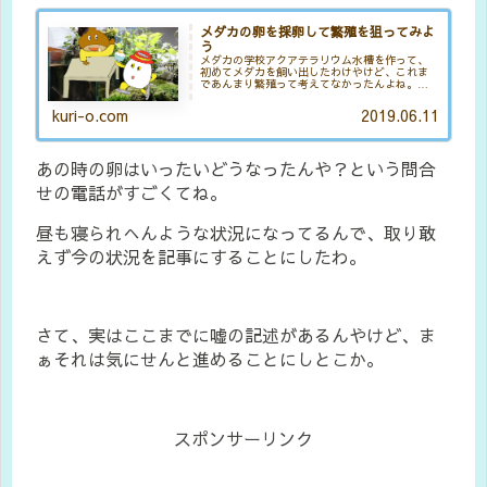
メダカの卵を採卵して繁殖を狙ってみよ
う
メダカの学校アクアテラリウム水槽を作って、
初めてメダカを飼い出したわけやけど、これま
であんまり繁殖って考えてなかったんよね。何
ていうか、まぁ一言で言うと面倒くさい。やり
たいことは魚を飼ってボーッと泳いでる姿を眺
kuri-o.com
2019.06.11
めることやから。繁殖しだすと繁...
あの時の卵はいったいどうなったんや？という問合
せの電話がすごくてね。
昼も寝られへんような状況になってるんで、取り敢
えず今の状況を記事にすることにしたわ。
さて、実はここまでに嘘の記述があるんやけど、ま
ぁそれは気にせんと進めることにしとこか。
スポンサーリンク