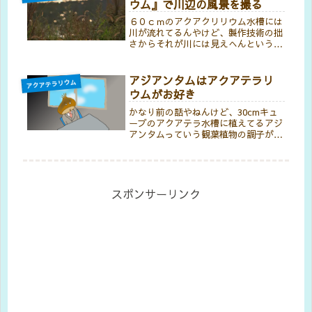
ウム』で川辺の風景を撮る
出来るのでしょうか？
６０ｃｍのアクアクリリウム水槽には
川が流れてるんやけど、製作技術の拙
さからそれが川には見えへんという大
きな弱点を抱えてる。今更それをとや
かく言ったところで、失敗を繰り返し
手間暇かけて作っただけに、作り直す
アジアンタムはアクアテラリ
アクアテラリウム
ほどの不出来認定もしかねるし、まぁ
ウムがお好き
本...
かなり前の話やねんけど、30cmキュ
ーブのアクアテラ水槽に植えてるアジ
アンタムっていう観葉植物の調子が悪
いっていう記事書いたことあるんやけ
どね。その時はグーグル先生に聞い
て、根本近くまで切ると復活するかも
しれんってことで、チョッキンしたん
よ...
スポンサーリンク