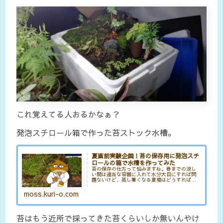
これ覚えてる人おるかなぁ？
発泡スチロール箱で作った苔ストック水槽。
夏直前実験企画！苔の保存用に発泡スチ
ロールの箱で水槽を作ってみた
苔の保存の仕方って悩みますね。春までの涼し
い間は適当な容器に入れて水分大目にすれば問
題ないけど、蒸し暑くなる夏場はどうすればい
いのか？夏直前実験企画。苔の保存用に発泡ス
チロールの箱で水槽を作ってみた
moss.kuri-o.com
苔はもう近所で採ってきた苔くらいしか無いんやけ