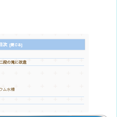
目次
二段の滝に改造
ウム水槽