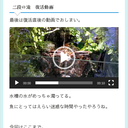
二段の滝 復活動画
最後は復活直後の動画でおしまい。
動
画
プ
レ
ー
ヤ
ー
00:00
00:10
水槽の水がめっちゃ濁ってる。
魚にとってはえらい迷惑な時間やったやろうね。
今回はここまで。