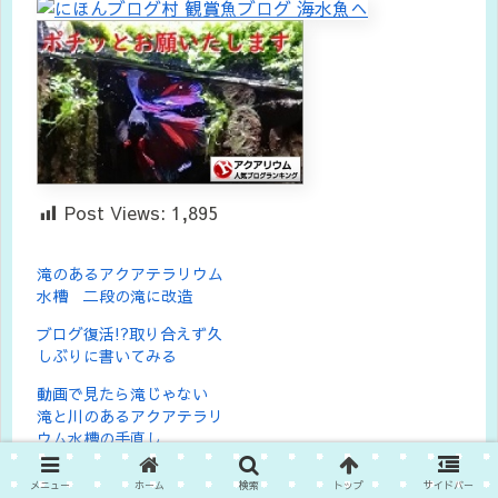
Post Views:
1,895
滝のあるアクアテラリウム
水槽 二段の滝に改造
ブログ復活!?取り合えず久
しぶりに書いてみる
動画で見たら滝じゃない
滝と川のあるアクアテラリ
ウム水槽の手直し
メニュー
ホーム
検索
トップ
サイドバー