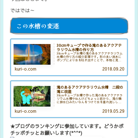
ではでは～
この水槽の変遷
30cmキューブで作る滝のあるアクアテ
ラリウム水槽の作り方
30cmキューブ水槽の滝のあるアクアテラリウム
水槽の作り方の紹介記事です。形の良い流木に
ポンプにより水を吐き出すことで、本物と見紛
うほどの仕上がりになっています。作成時点は
まだ植物もあまり生育していませんが、今では
kuri-o.com
2018.09.20
緑に覆われた我が家の癒やしスポットになって
います。
滝のあるアクアテラリウム水槽 二段の
滝に改造
30cmキューブ水槽で作った滝のあるアクアテラ
リウム水槽やねんけどちょっと前から、滝の横
に排水口みたいなんをつけて水を垂れ流しして
るんよね。なんでそんな事してるのかって言う
と、水面の油膜が気になってて油膜対策として
kuri-o.com
2019.05.29
初めたんやけどね。この対策...
★ブログのランキングに参加しています。どうかポ
チッポチッとお願いします(*^^*)