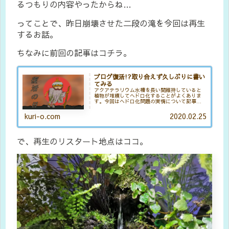
るつもりの内容やったからね…
ってことで、昨日崩壊させた二段の滝を今回は再生
するお話。
ちなみに前回の記事はコチラ。
ブログ復活!?取り合えず久しぶりに書い
てみる
アクアテラリウム水槽を長い間維持していると
植物が堆積してヘドロ化することがよくありま
す。今回はヘドロ化問題の実情について記事に
しています。
kuri-o.com
2020.02.25
で、再生のリスタート地点はココ。